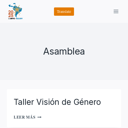
Saltar
al
Translate
contenido
Asamblea
Taller Visión de Género
TALLER
LEER MÁS
VISIÓN
DE