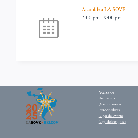
Asamblea LA SOVE
7:00 pm
-
9:00 pm
Acerca de
Bienvenida
Quiénes somos
Patrocinadores
Lugar del evento
Logo del congreso