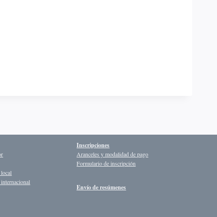
Inscripciones
or
Aranceles y modalidad de pago
Formulario de inscripción
 local
internacional
Envío de resúmenes