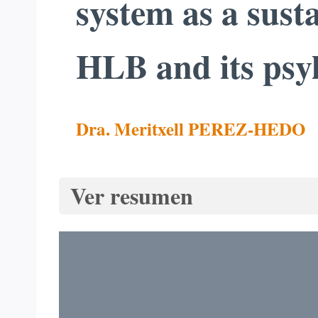
system as a susta
HLB and its psyl
Dra. Meritxell PEREZ-HEDO
Ver resumen