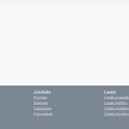
Actividades
Comités
Programa
Comité organizad
Simposios
Comité científico
Conferencias
Comité consultivo
Conversatorio
Comité consultivo 