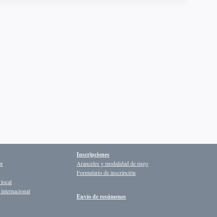
Inscripciones
or
Aranceles y modalidad de pago
Formulario de inscripción
 local
internacional
Envío de resúmenes