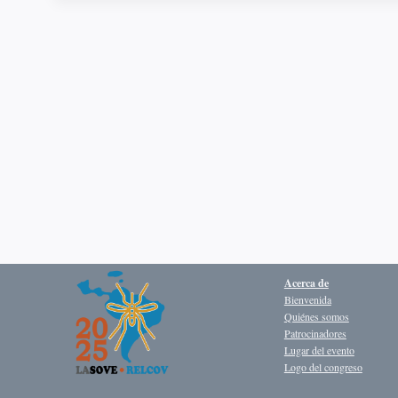
Acerca de
Bienvenida
Quiénes somos
Patrocinadores
Lugar del evento
Logo del congreso